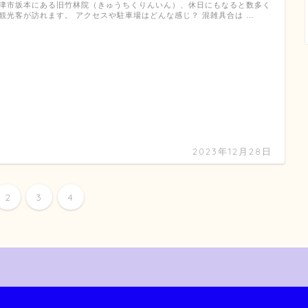
津市坂本にある旧竹林院（きゅうちくりんいん）、休日にもなると数多く
観光客が訪れます。 アクセスや駐車場はどんな感じ？ 混雑具合は …
2023年12月28日
2
3
4