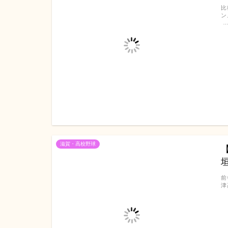
比
ン
滋賀・高校野球
前
津