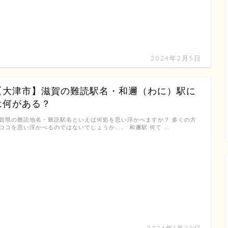
2024年2月5日
【大津市】滋賀の難読駅名・和邇（わに）駅に
は何がある？
賀県の難読地名・難読駅名といえば何処を思い浮かべますか？ 多くの方
ココを思い浮かべるのではないでしょうか…。 和邇駅 何て …