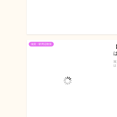
滋賀・駅周辺散策
滋
は