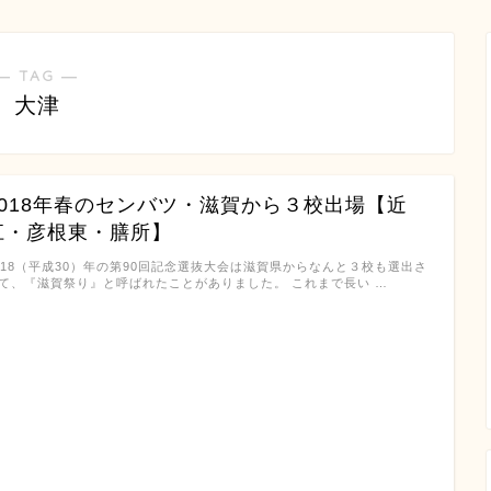
― TAG ―
大津
2018年春のセンバツ・滋賀から３校出場【近
江・彦根東・膳所】
018（平成30）年の第90回記念選抜大会は滋賀県からなんと３校も選出さ
て、『滋賀祭り』と呼ばれたことがありました。 これまで長い …