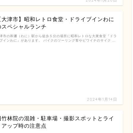
2024年1月20日
【大津市】昭和レトロ食堂・ドライブインわに
のスペシャルランチ
津市の和邇（わに）駅から徒歩５分の場所に昭和レトロな大衆食堂『ドラ
ブインわに』があります。 バイクのツーリング客やビワイチのサイク …
2024年1月14日
旧竹林院の混雑・駐車場・撮影スポットとライ
トアップ時の注意点