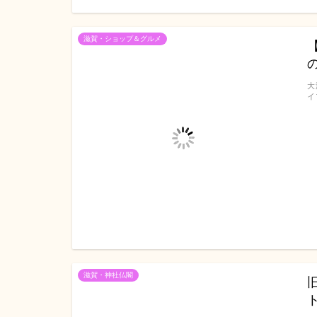
滋賀・ショップ＆グルメ
大
イ
滋賀・神社仏閣