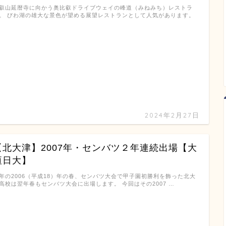
叡山延暦寺に向かう奥比叡ドライブウェイの峰道（みねみち）レストラ
。 びわ湖の雄大な景色が望める展望レストランとして人気があります。
…
2024年2月27日
【北大津】2007年・センバツ２年連続出場【大
垣日大】
年の2006（平成18）年の春、センバツ大会で甲子園初勝利を飾った北大
高校は翌年春もセンバツ大会に出場します。 今回はその2007 …