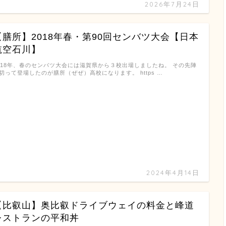
2026年7月24日
【膳所】2018年春・第90回センバツ大会【日本
航空石川】
018年、春のセンバツ大会には滋賀県から３校出場しましたね。 その先陣
切って登場したのが膳所（ぜぜ）高校になります。 https …
2024年4月14日
【比叡山】奥比叡ドライブウェイの料金と峰道
レストランの平和丼