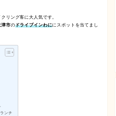
イクリング客に大人気です。
大津市
の
ドライブインわに
にスポットを当てまし
チ
ルランチ