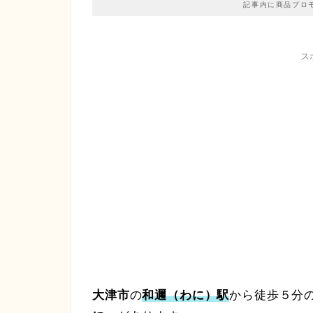
記事内に商品プロ
ス
大津市
の
和邇（わに）駅
から徒歩５分