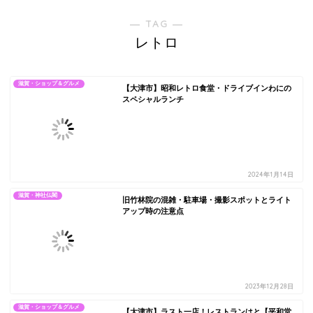
― TAG ―
レトロ
滋賀・ショップ＆グルメ
【大津市】昭和レトロ食堂・ドライブインわにの
スペシャルランチ
2024年1月14日
滋賀・神社仏閣
旧竹林院の混雑・駐車場・撮影スポットとライト
アップ時の注意点
2023年12月28日
滋賀・ショップ＆グルメ
【大津市】ラスト一店！レストランはと【平和堂