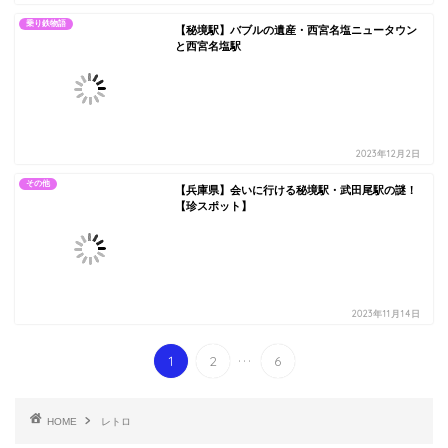
乗り鉄物語
【秘境駅】バブルの遺産・西宮名塩ニュータウン
と西宮名塩駅
2023年12月2日
その他
【兵庫県】会いに行ける秘境駅・武田尾駅の謎！
【珍スポット】
2023年11月14日
...
1
2
6
HOME
レトロ