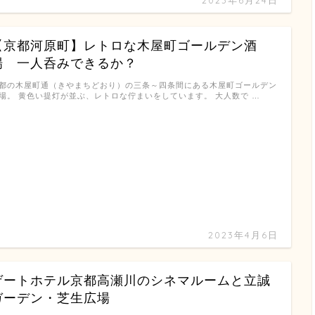
2023年6月24日
【京都河原町】レトロな木屋町ゴールデン酒
場 一人呑みできるか？
都の木屋町通（きやまちどおり）の三条～四条間にある木屋町ゴールデン
場。 黄色い提灯が並ぶ、レトロな佇まいをしています。 大人数で …
2023年4月6日
ゲートホテル京都高瀬川のシネマルームと立誠
ガーデン・芝生広場