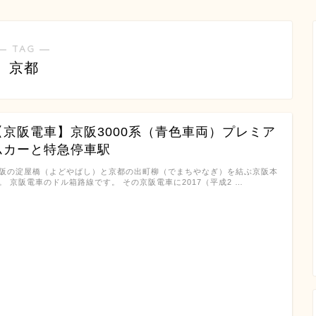
― TAG ―
京都
【京阪電車】京阪3000系（青色車両）プレミア
ムカーと特急停車駅
阪の淀屋橋（よどやばし）と京都の出町柳（でまちやなぎ）を結ぶ京阪本
。 京阪電車のドル箱路線です。 その京阪電車に2017（平成2 …