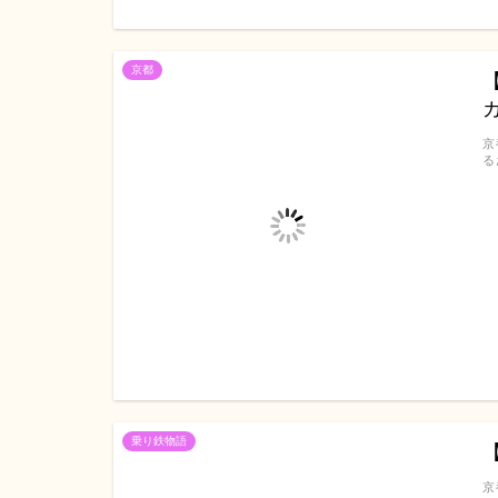
京都
京
る
乗り鉄物語
京