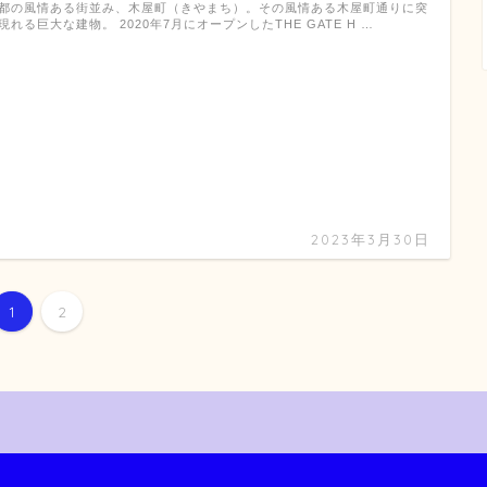
都の風情ある街並み、木屋町（きやまち）。その風情ある木屋町通りに突
現れる巨大な建物。 2020年7月にオープンしたTHE GATE H …
2023年3月30日
1
2