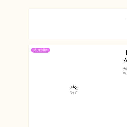
乗り鉄物語
大
線