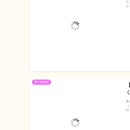
な
と
乗り鉄物語
車
（
行