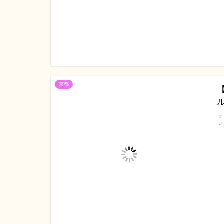
京都
ド
ピ