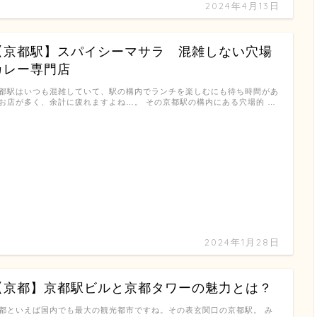
2024年4月13日
【京都駅】スパイシーマサラ 混雑しない穴場
カレー専門店
都駅はいつも混雑していて、駅の構内でランチを楽しむにも待ち時間があ
お店が多く、余計に疲れますよね…。 その京都駅の構内にある穴場的 …
2024年1月28日
【京都】京都駅ビルと京都タワーの魅力とは？
都といえば国内でも最大の観光都市ですね。その表玄関口の京都駅。 み