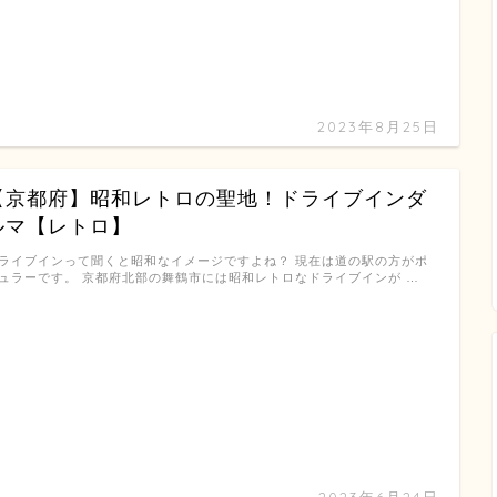
2023年8月25日
【京都府】昭和レトロの聖地！ドライブインダ
ルマ【レトロ】
ライブインって聞くと昭和なイメージですよね？ 現在は道の駅の方がポ
ュラーです。 京都府北部の舞鶴市には昭和レトロなドライブインが …