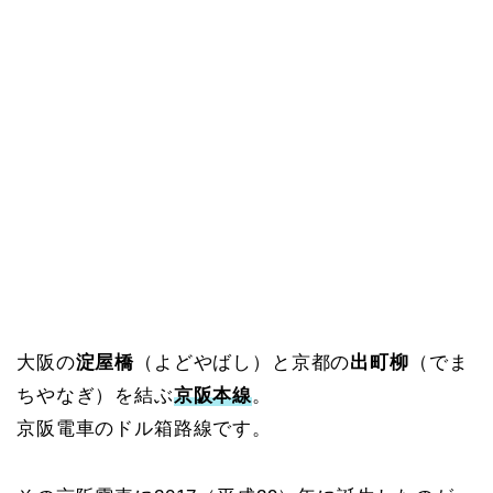
大阪の
淀屋橋
（よどやばし）と京都の
出町柳
（でま
ちやなぎ）を結ぶ
京阪本線
。
京阪電車のドル箱路線です。