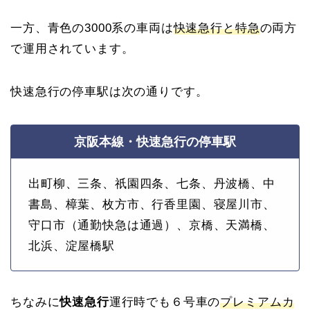
一方、青色の3000系の車両は
快速急行と特急
の両方
で運用されています。
快速急行の停車駅は次の通りです。
京阪本線・快速急行の停車駅
出町柳、三条、祇園四条、七条、丹波橋、中
書島、樟葉、枚方市、行香里園、寝屋川市、
守口市
（通勤快急は通過）
、京橋、天満橋、
北浜、淀屋橋駅
ちなみに
快速急行
運行時でも６号車の
プレミアムカ